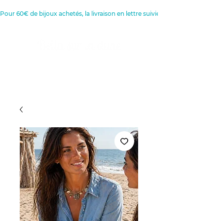
Pour 60€ de bijoux achetés, la livraison en lettre suivie est offerte 
Créatrice de Bijoux, Bougies et
Articles de décoration