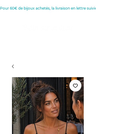
Pour 60€ de bijoux achetés, la livraison en lettre suivie est offerte 
Créatrice de Bijoux, Bougies et
Articles de décoration