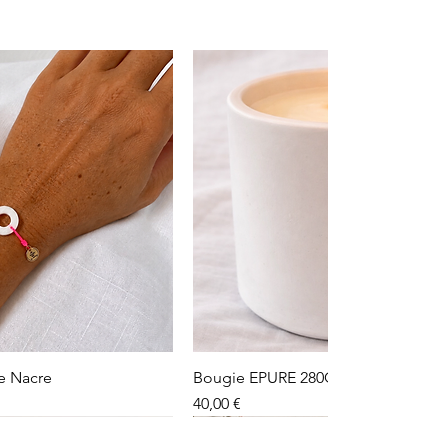
alement à retirer vos bijoux avant
uche ou de vous baigner. Lorsque
 vos bijoux, rangez-les séparément
i vous est offerte.
le Nacre
Bougie EPURE 280G
Prix
40,00 €