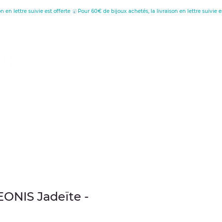
tion
au
EONIS Jadeïte -