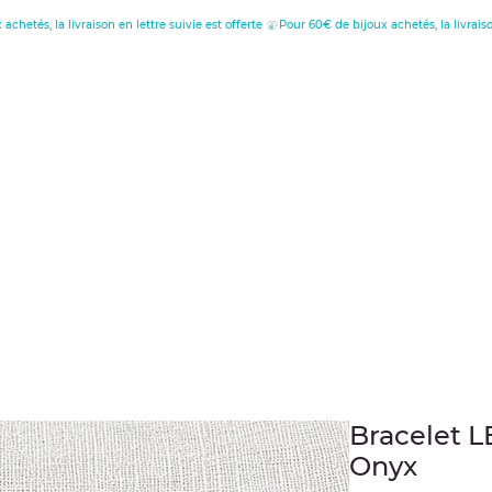
réatrice de Bijoux, Bougies et Articles de décora
écouvrez les vertus
Offrir une carte cade
Bracelet L
Onyx