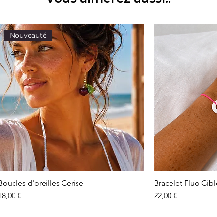
parfums, pensez ég
de prendre une do
vous ne portez pas
dans la pochette qu
Nouveauté
Boucles d'oreilles Cerise
Bracelet Fluo Cib
Prix
Prix
18,00 €
22,00 €
Nouveauté
Nouveauté
Nouveauté