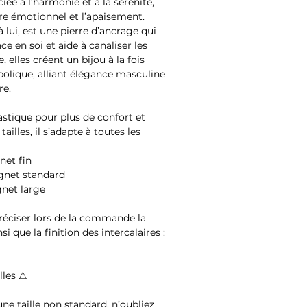
ciée à l’harmonie et à la sérénité,
bre émotionnel et l’apaisement.
à lui, est une pierre d’ancrage qui
ce en soi et aide à canaliser les
 elles créent un bijou à la fois
olique, alliant élégance masculine
re.
astique pour plus de confort et
tailles, il s’adapte à toutes les
net fin
ignet standard
gnet large
 préciser lors de la commande la
nsi que la finition des intercalaires :
lles ⚠
ne taille non standard, n’oubliez