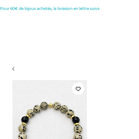
Pour 60€ de bijoux achetés, la livraison en lettre suivie est offerte 
Créatrice de Bijoux, Bougies et
Articles de décoration