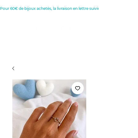
Pour 60€ de bijoux achetés, la livraison en lettre suivie est offerte 
Créatrice de Bijoux, Bougies et
Articles de décoration