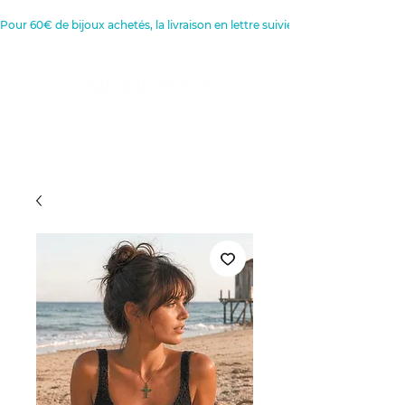
Pour 60€ de bijoux achetés, la livraison en lettre suivie est offerte 
Créatrice de Bijoux, Bougies et
Articles de décoration