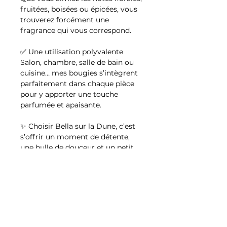
fruitées, boisées ou épicées, vous
trouverez forcément une
fragrance qui vous correspond.
✅ Une utilisation polyvalente
Salon, chambre, salle de bain ou
cuisine… mes bougies s’intègrent
parfaitement dans chaque pièce
pour y apporter une touche
parfumée et apaisante.
✨ Choisir Bella sur la Dune, c’est
s’offrir un moment de détente,
une bulle de douceur et un petit
luxe du quotidien.
Conseils d'utilisation:
🔥 Comment utiliser
Les fragrances "Signature"