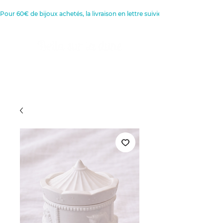
Pour 60€ de bijoux achetés, la livraison en lettre suivie est offerte 
Créatrice de Bijoux, Bougies et
Articles de décoration