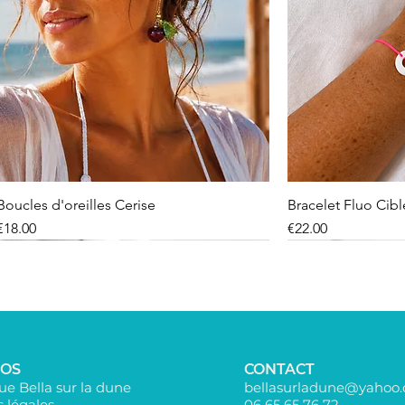
Boucles d'oreilles Cerise
Bracelet Fluo Cib
Price
Price
€18.00
€22.00
Nouveauté
Nouveauté
Nouveauté
POS
CONTACT
e Bella sur la dune
bellasurladune@yahoo
 légales
06 65 65 76 72​