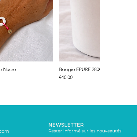
le Nacre
Bougie EPURE 280G
Price
€40.00
NEWSLETTER
.com
Rester informé sur les nouveautés!