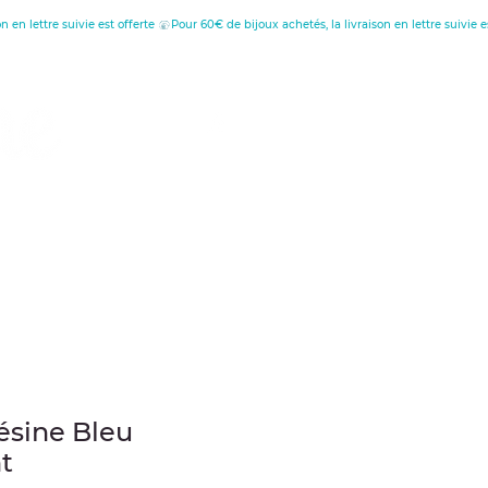
tion
au
ésine Bleu
t