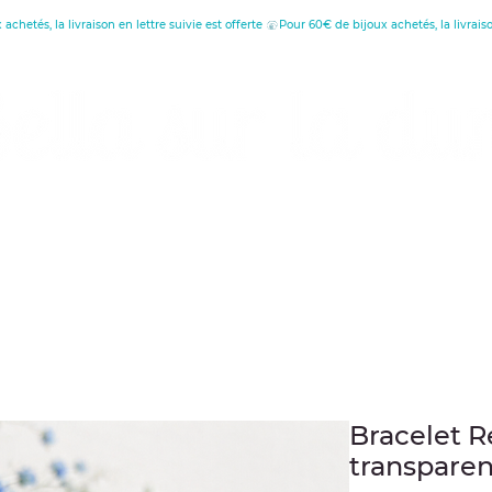
réatrice de Bijoux, Bougies et Articles de décora
écouvrez les vertus
Offrir une carte cade
Bracelet R
transparen