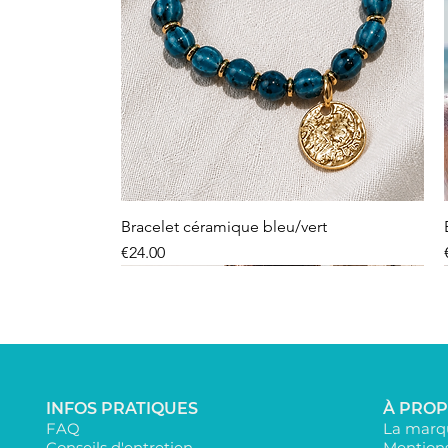
Bracelet céramique bleu/vert
Price
€24.00
INFOS PRATIQUES
À PRO
FAQ
La marqu
Conseils d'entretien
Mentions