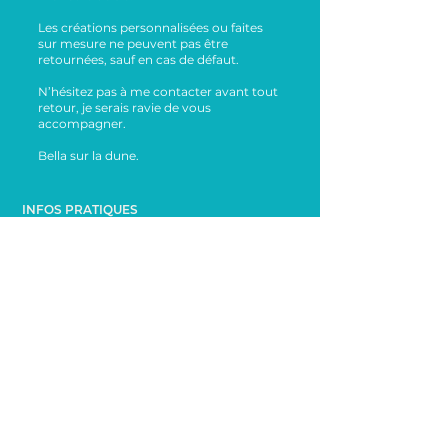
Les créations personnalisées ou faites
sur mesure ne peuvent pas être
retournées, sauf en cas de défaut.
N’hésitez pas à me contacter avant tout
retour, je serais ravie de vous
accompagner.
Bella sur la dune.
INFOS PRATIQUES
FAQ
Conseils d'entretien
Formulaire de rétractation
À PROPOS
La marque Bella sur la dune
Mentions légales
Conditions Générales de Vente
CONTACT
bellasurladune@yahoo.com
06 65 65 76 72