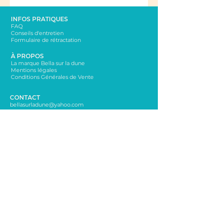
INFOS PRATIQUES
FAQ
Conseils d'entretien
Formulaire de rétractation
À PROPOS
La marque Bella sur la dune
Mentions légales
Conditions Générales de Vente
CONTACT
bellasurladune@yahoo.com
06 65 65 76 72
NEWSLETTER
Rester informé sur les nouveautés!
Envoi
Suivez-moi sur les réseaux