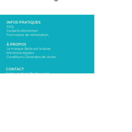
INFOS PRATIQUES
FAQ
Conseils d'entretien
Formulaire de rétractation
À PROPOS
La marque Bella sur la dune
Mentions légales
Conditions Générales de Vente
CONTACT
bellasurladune@yahoo.com
06 65 65 76 72
NEWSLETTER
Rester informé sur les nouveautés!
Envoi