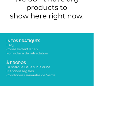
products to
show here right now.
INFOS PRATIQUES
FAQ
Conseils d'entretien
Formulaire de rétractation
À PROPOS
La marque Bella sur la dune
Mentions légales
Conditions Générales de Vente
CONTACT
bellasurladune@yahoo.com
06 65 65 76 72
NEWSLETTER
Rester informé sur les nouveautés!