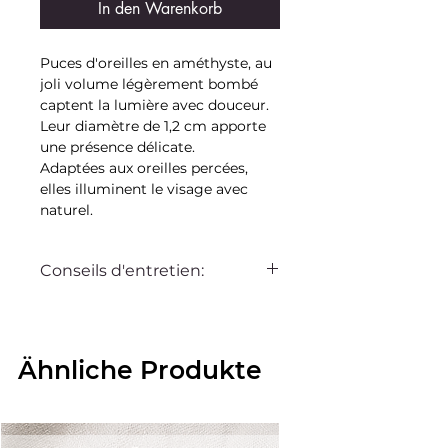
In den Warenkorb
Puces d'oreilles en améthyste, au
joli volume légèrement bombé
captent la lumière avec douceur.
Leur diamètre de 1,2 cm apporte
une présence délicate.
Adaptées aux oreilles percées,
elles illuminent le visage avec
naturel.
Conseils d'entretien:
Ce bijou Bella sur la dune est
pensé pour vous accompagner au
quotidien. Avec quelques gestes
Ähnliche Produkte
simples, vous pouvez préserver
son éclat et sa beauté pendant
très longtemps.
Pour cela évitez tout contact avec