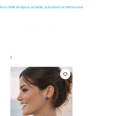
Pour 60€ de bijoux achetés, la livraison en lettre suivie est offerte 
Créatrice de Bijoux, Bougies et
Articles de décoration