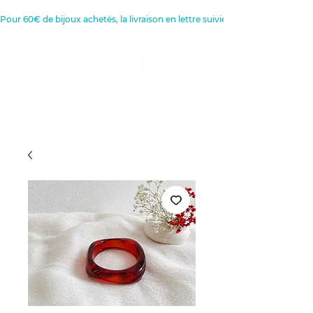
Pour 60€ de bijoux achetés, la livraison en lettre suivie est offerte 
Créatrice de Bijoux, Bougies et
Articles de décoration