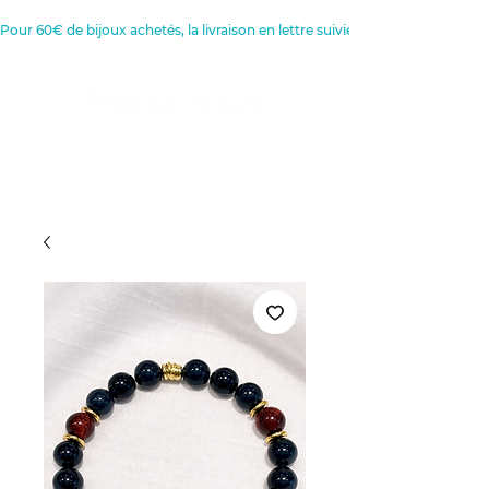
Pour 60€ de bijoux achetés, la livraison en lettre suivie est offerte 
Créatrice de Bijoux, Bougies et
Articles de décoration