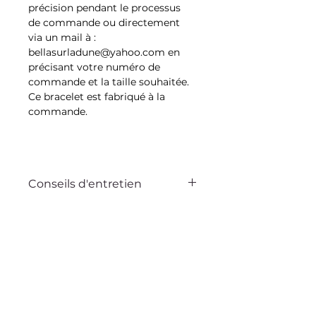
précision pendant le processus
de commande ou directement
via un mail à :
bellasurladune@yahoo.com en
précisant votre numéro de
commande et la taille souhaitée.
Ce bracelet est fabriqué à la
commande.
Conseils d'entretien
Ce bijou Bella sur la dune est
pensé pour vous accompagner au
quotidien. Avec quelques gestes
Ähnliche Produkte
simples, vous pouvez préserver
son éclat et sa beauté pendant
très longtemps.
Pour cela évitez tout contact avec
les crèmes et les parfums, pensez
In den Warenkorb