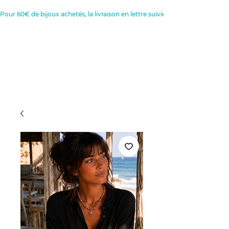
Pour 60€ de bijoux achetés, la livraison en lettre suivie est offerte 
Créatrice de Bijoux, Bougies et
Articles de décoration