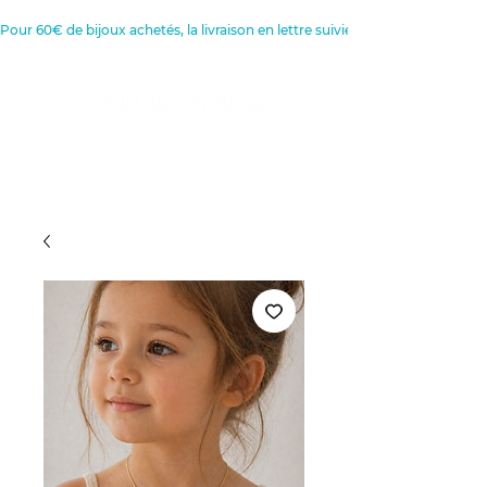
Pour 60€ de bijoux achetés, la livraison en lettre suivie est offerte 
Créatrice de Bijoux, Bougies et
Articles de décoration