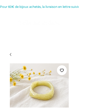
Pour 60€ de bijoux achetés, la livraison en lettre suivie est offerte 
Créatrice de Bijoux, Bougies et
Articles de décoration