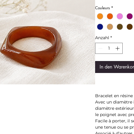
Couleurs
*
Anzahl
*
In den Warenko
Bracelet en résine 
Avec un diamètre i
diamètre extérieur
le poignet avec pr
Facile à porter, il
une tenue ou se pr
Associé à d’autres