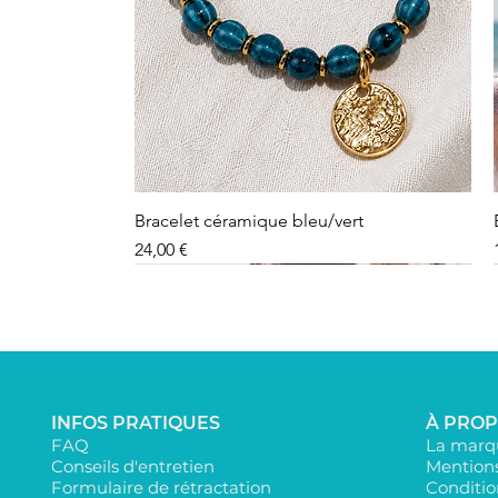
Bracelet céramique bleu/vert
Preis
24,00 €
INFOS PRATIQUES
À PRO
FAQ
La marqu
Conseils d'entretien
Mentions
Formulaire de rétractation
Conditio