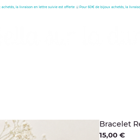
réatrice de Bijoux, Bougies et Articles de décora
écouvrez les vertus
Offrir une carte cade
Bracelet R
Prei
15,00 €