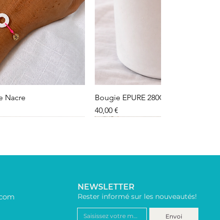
le Nacre
Bougie EPURE 280G
Preis
40,00 €
NEWSLETTER
.com
Rester informé sur les nouveautés!
Envoi