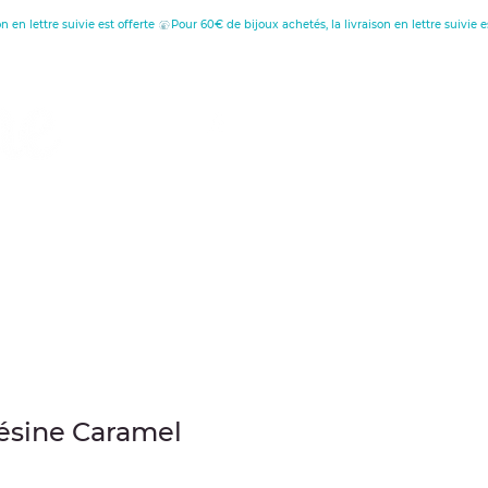
tion
au
ésine Caramel
s