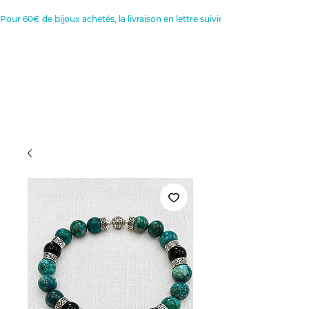
Pour 60€ de bijoux achetés, la livraison en lettre suivie est offerte 
Créatrice de Bijoux, Bougies et
Articles de décoration