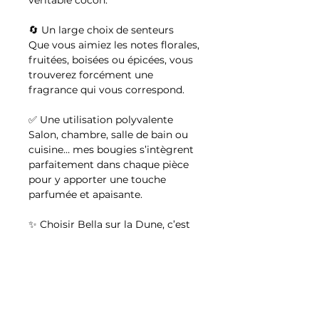
véritable cocon.
🔄 Un large choix de senteurs
Que vous aimiez les notes florales,
fruitées, boisées ou épicées, vous
trouverez forcément une
fragrance qui vous correspond.
✅ Une utilisation polyvalente
Salon, chambre, salle de bain ou
cuisine… mes bougies s’intègrent
parfaitement dans chaque pièce
pour y apporter une touche
parfumée et apaisante.
✨ Choisir Bella sur la Dune, c’est
s’offrir un moment de détente,
une bulle de douceur et un petit
luxe du quotidien.
Conseils d'utilisation: