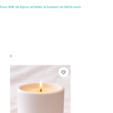
Pour 60€ de bijoux achetés, la livraison en lettre suivie est offerte 
Créatrice de Bijoux, Bougies et
Articles de décoration