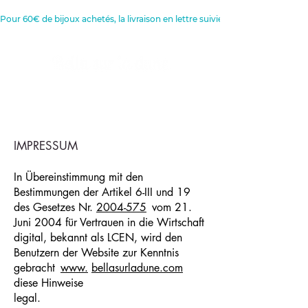
Pour 60€ de bijoux achetés, la livraison en lettre suivie est offerte 
Créatrice de Bijoux, Bougies et
Articles de décoration
IMPRESSUM
In Übereinstimmung mit den
Bestimmungen der Artikel 6-III und 19
des Gesetzes Nr.
2004-575
vom 21.
Juni 2004 für Vertrauen in die Wirtschaft
digital, bekannt als LCEN, wird den
Benutzern der Website zur Kenntnis
gebracht
www.
bellasurladune.com
diese Hinweise
legal.