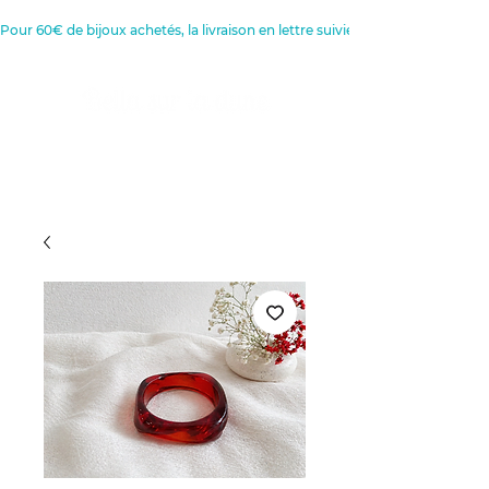
Pour 60€ de bijoux achetés, la livraison en lettre suivie est offerte 
Créatrice de Bijoux, Bougies et
Articles de décoration