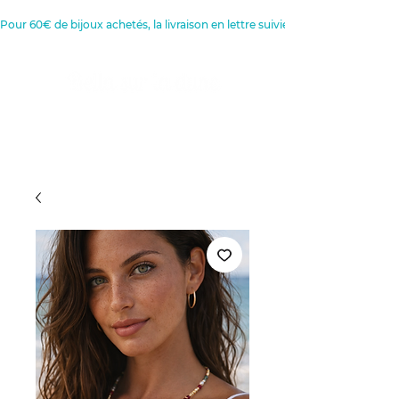
Pour 60€ de bijoux achetés, la livraison en lettre suivie est offerte 
Créatrice de Bijoux, Bougies et
Articles de décoration