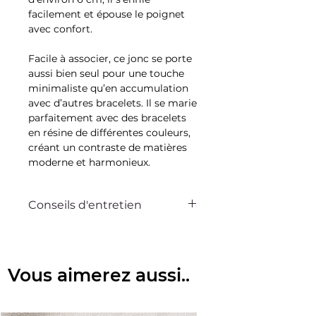
facilement et épouse le poignet
avec confort.
Facile à associer, ce jonc se porte
aussi bien seul pour une touche
minimaliste qu’en accumulation
avec d’autres bracelets. Il se marie
parfaitement avec des bracelets
en résine de différentes couleurs,
créant un contraste de matières
moderne et harmonieux.
Conseils d'entretien
Ce bijou Bella sur la dune est
pensé pour vous accompagner au
quotidien. Avec quelques gestes
Vous aimerez aussi..
simples, vous pouvez préserver
son éclat et sa beauté pendant
très longtemps.