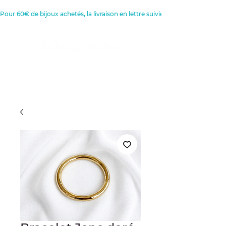
Pour 60€ de bijoux achetés, la livraison en lettre suivie est offerte 
Créatrice de Bijoux, Bougies et
Articles de décoration