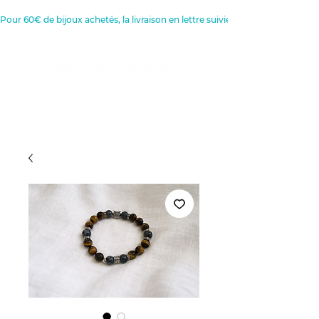
Pour 60€ de bijoux achetés, la livraison en lettre suivie est offerte 
Créatrice de Bijoux, Bougies et
Articles de décoration