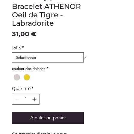
Bracelet ATHENOR
Oeil de Tigre -
Labradorite
Prix
31,00 €
Taille
*
couleur des finitions
*
Quantité
*
Ajouter au panier
Ce bracelet élastique pour