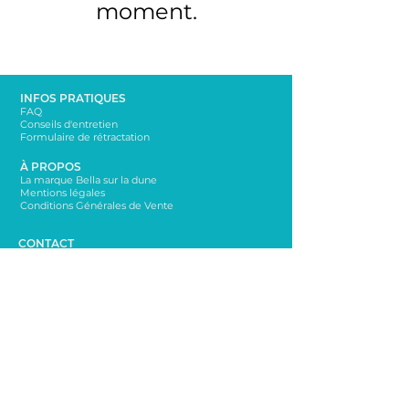
moment.
INFOS PRATIQUES
FAQ
Conseils d'entretien
Formulaire de rétractation
À PROPOS
La marque Bella sur la dune
Mentions légales
Conditions Générales de Vente
CONTACT
bellasurladune@yahoo.com
06 65 65 76 72
NEWSLETTER
Rester informé sur les nouveautés!
Envoi