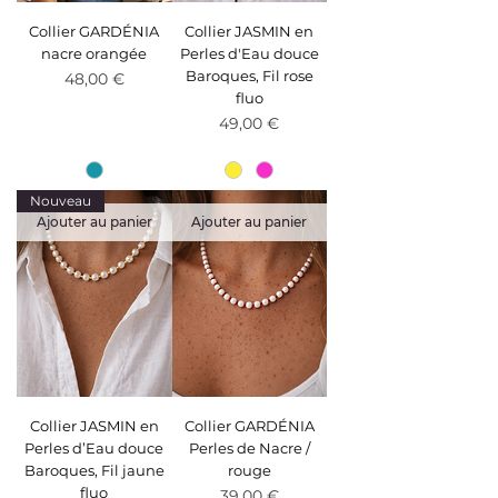
Collier GARDÉNIA
Collier JASMIN en
nacre orangée
Perles d'Eau douce
Baroques, Fil rose
Prix
48,00 €
fluo
Prix
49,00 €
Nouveau
Ajouter au panier
Ajouter au panier
Collier JASMIN en
Collier GARDÉNIA
Perles d’Eau douce
Perles de Nacre /
Baroques, Fil jaune
rouge
fluo
Prix
39,00 €